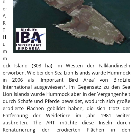
d
er
A
R
T
H
u
m
m
ock Island (303 ha) im Westen der Falklandinseln
erworben. Wie bei den Sea Lion Islands wurde Hummock
in 2006 als ‚Important Bird Area‘ von BirdLife
International ausgewiesen*. Im Gegensatz zu den Sea
Lion Islands wurde Hummock aber in der Vergangenheit
durch Schafe und Pferde beweidet, wodurch sich große
erodierte Flächen gebildet haben, die sich trotz der
Entfernung der Weidetiere im Jahr 1981 weiter
ausbreiten. The ART möchte diese Inseln durch
Renaturierung der erodierten Flächen in den