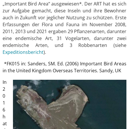
„Important Bird Area“ ausgewiesen*. Der ART hat es sich
zur Aufgabe gemacht, diese Inseln und ihre Bewohner
auch in Zukunft vor jeglicher Nutzung zu schützen. Erste
Erfassungen der Flora und Fauna im November 2008,
2011, 2013 und 2021 ergaben 29 Pflanzenarten, darunter
eine endemische Art, 31 Vogelarten, darunter zwei
endemische Arten, und 3 Robbenarten (siehe
Expeditionsbericht
).
*FK015 in: Sanders, SM. Ed. (2006) Important Bird Areas
in the United Kingdom Overseas Territories. Sandy, UK
In
2
0
1
6
h
at